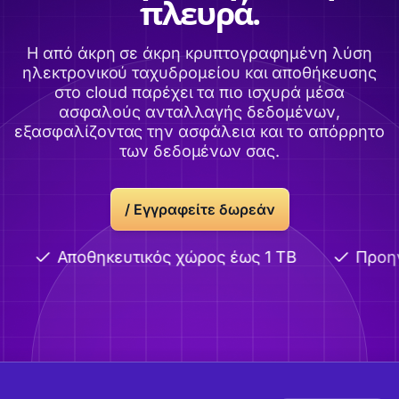
πλευρά.
Η από άκρη σε άκρη κρυπτογραφημένη λύση
ηλεκτρονικού ταχυδρομείου και αποθήκευσης
στο cloud παρέχει τα πιο ισχυρά μέσα
ασφαλούς ανταλλαγής δεδομένων,
εξασφαλίζοντας την ασφάλεια και το απόρρητο
των δεδομένων σας.
/
Εγγραφείτε δωρεάν
Αποθηκευτικός χώρος έως 1 TB
Προηγμέ