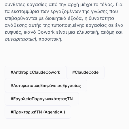
σύνθετες εργασίες από την αρχή μέχρι το τέλος. Για
τα εκατομμύρια των εργαζομένων της γνώσης που
επιβαρύνονται με διοικητικά έξοδα, η δυνατότητα
ανάθεσης αυτής της τυποποιημένης εργασίας σε ένα
ευφυές, ικανό Cowork είναι μια ελκυστική, ακόμη και
συναρπαστική
, προοπτική.
#AnthropicClaudeCowork
#ClaudeCode
#ΑυτοματισμόςΕπιφάνειαςΕργασίας
#ΕργαλείαΠαραγωγικότηταςΤΝ
#ΠρακτορικήΤΝ (AgenticAI)