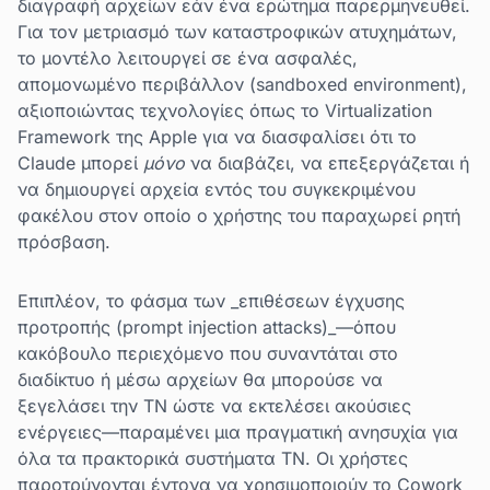
διαγραφή αρχείων εάν ένα ερώτημα παρερμηνευθεί.
Για τον μετριασμό των καταστροφικών ατυχημάτων,
το μοντέλο λειτουργεί σε ένα ασφαλές,
απομονωμένο περιβάλλον (sandboxed environment),
αξιοποιώντας τεχνολογίες όπως το Virtualization
Framework της Apple για να διασφαλίσει ότι το
Claude μπορεί
μόνο
να διαβάζει, να επεξεργάζεται ή
να δημιουργεί αρχεία εντός του συγκεκριμένου
φακέλου στον οποίο ο χρήστης του παραχωρεί ρητή
πρόσβαση.
Επιπλέον, το φάσμα των _επιθέσεων έγχυσης
προτροπής (prompt injection attacks)_—όπου
κακόβουλο περιεχόμενο που συναντάται στο
διαδίκτυο ή μέσω αρχείων θα μπορούσε να
ξεγελάσει την ΤΝ ώστε να εκτελέσει ακούσιες
ενέργειες—παραμένει μια πραγματική ανησυχία για
όλα τα πρακτορικά συστήματα ΤΝ. Οι χρήστες
παροτρύνονται έντονα να χρησιμοποιούν το Cowork