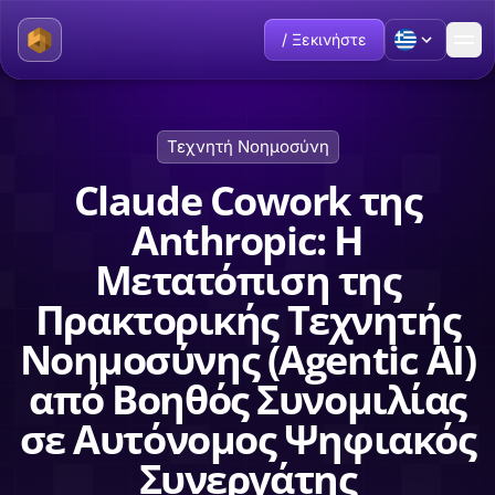
/ Ξεκινήστε
Τεχνητή Νοημοσύνη
Claude Cowork της
Anthropic: Η
Μετατόπιση της
Πρακτορικής Τεχνητής
Νοημοσύνης (Agentic AI)
από Βοηθός Συνομιλίας
σε Αυτόνομος Ψηφιακός
Συνεργάτης