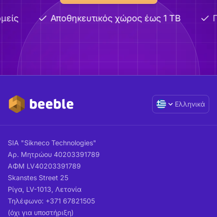
είς
Αποθηκευτικός χώρος έως 1 TB
Π
Ελληνικά
SIA "Sikneco Technologies"
Αρ. Μητρώου 40203391789
ΑΦΜ LV40203391789
Skanstes Street 25
Ρίγα, LV-1013, Λετονία
Τηλέφωνο: +371 67821505
(όχι για υποστήριξη)