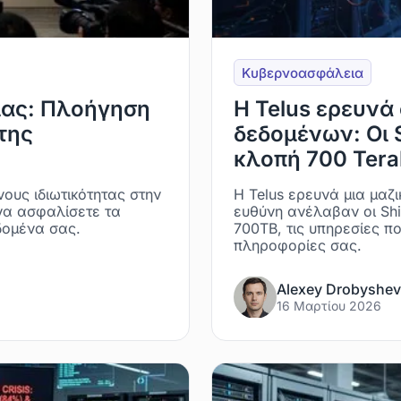
Κυβερνοασφάλεια
ίας: Πλοήγηση
Η Telus ερευνά
της
δεδομένων: Οι 
κλοπή 700 Tera
νους ιδιωτικότητας στην
Η Telus ερευνά μια μαζ
να ασφαλίσετε τα
ευθύνη ανέλαβαν οι Shi
δομένα σας.
700TB, τις υπηρεσίες π
πληροφορίες σας.
Alexey Drobyshev
16 Μαρτίου 2026