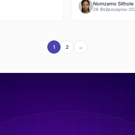
Nomzamo Sithole
26 Φεβρουαρίου 20
1
2
→