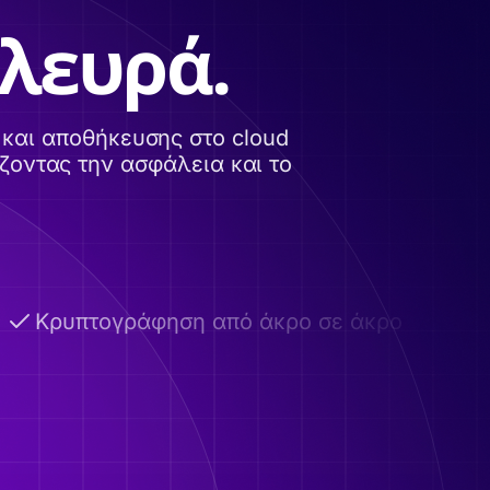
πλευρά.
και αποθήκευσης στο cloud
ζοντας την ασφάλεια και το
ρυπτογράφηση από άκρο σε άκρο
Αυτοκ