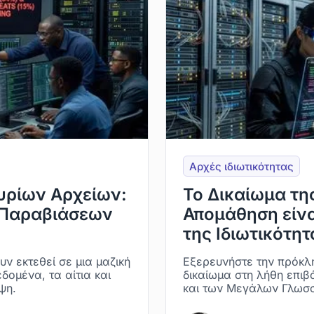
Αρχές ιδιωτικότητας
υρίων Αρχείων:
Το Δικαίωμα τη
 Παραβιάσεων
Απομάθηση είν
της Ιδιωτικότητ
 εκτεθεί σε μια μαζική
Εξερευνήστε την πρόκλ
ομένα, τα αίτια και
δικαίωμα στη λήθη επι
ψη.
και των Μεγάλων Γλωσ