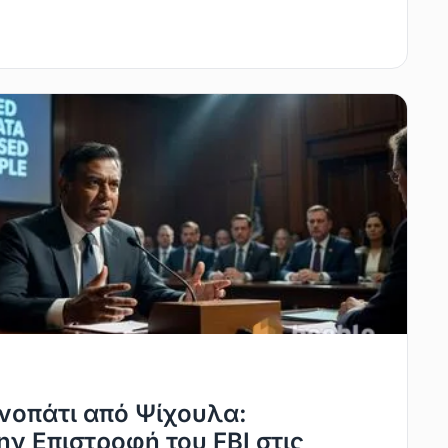
νοπάτι από Ψίχουλα:
ν Επιστροφή του FBI στις