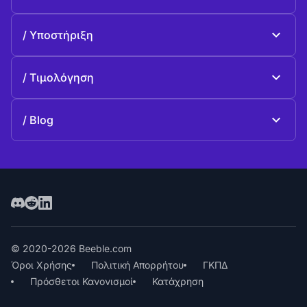
Beeble Drive
Σχετικά με Beeble
Υποστήριξη
Αποστολή
Κοινές ερωταπαντήσεις
Ιστορία
Τιμολόγηση
Προσφέρω
Σχέδια και τιμολόγηση
Επικοινωνία
Blog
Blog
© 2020-2026 Beeble.com
Όροι Χρήσης
Πολιτική Απορρήτου
ΓΚΠΔ
Πρόσθετοι Κανονισμοί
Κατάχρηση