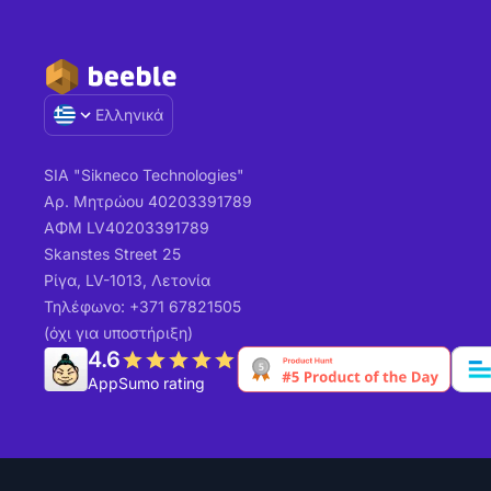
Ελληνικά
SIA "Sikneco Technologies"
Αρ. Μητρώου 40203391789
ΑΦΜ LV40203391789
Skanstes Street 25
Ρίγα, LV-1013, Λετονία
Τηλέφωνο: +371 67821505
(όχι για υποστήριξη)
4.6
AppSumo rating