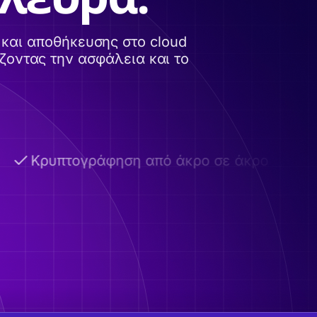
και αποθήκευσης στο cloud
ζοντας την ασφάλεια και το
Κρυπτογράφηση από άκρο σε άκρο
Α