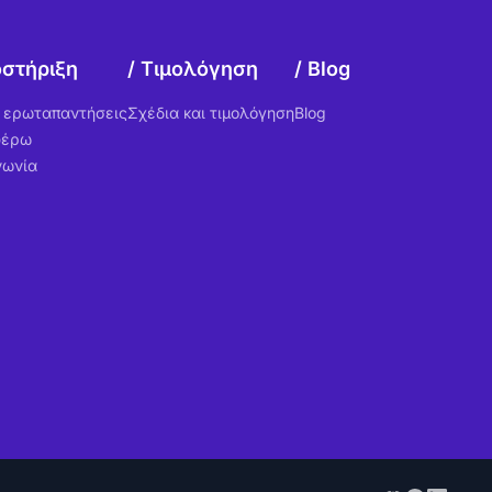
στήριξη
Τιμολόγηση
Blog
ς ερωταπαντήσεις
Σχέδια και τιμολόγηση
Blog
φέρω
νωνία