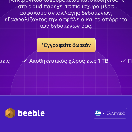
στο cloud παρέχει τα πιο ισχυρά μέσα
ασφαλούς ανταλλαγής δεδομένων,
εξασφαλίζοντας την ασφάλεια και το απόρρητο
των δεδομένων σας.
/
Εγγραφείτε δωρεάν
είς
Αποθηκευτικός χώρος έως 1 TB
Πρ
Ελληνικά