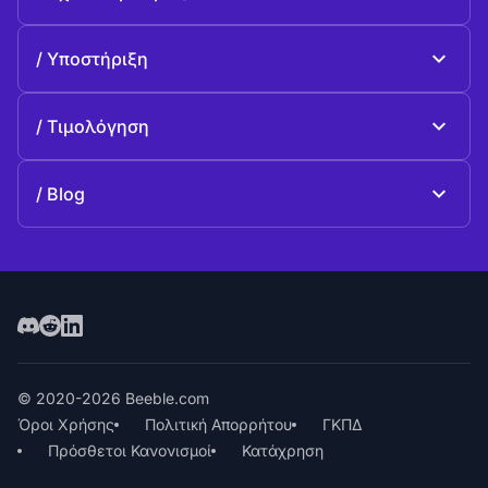
Beeble Drive
Σχετικά με Beeble
Υποστήριξη
Αποστολή
Κοινές ερωταπαντήσεις
Ιστορία
Τιμολόγηση
Προσφέρω
Σχέδια και τιμολόγηση
Επικοινωνία
Blog
Blog
© 2020-2026 Beeble.com
Όροι Χρήσης
Πολιτική Απορρήτου
ΓΚΠΔ
Πρόσθετοι Κανονισμοί
Κατάχρηση