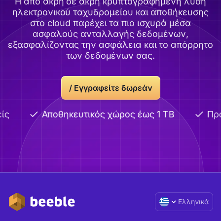
Η από άκρη σε άκρη κρυπτογραφημένη λύση
ηλεκτρονικού ταχυδρομείου και αποθήκευσης
στο cloud παρέχει τα πιο ισχυρά μέσα
ασφαλούς ανταλλαγής δεδομένων,
εξασφαλίζοντας την ασφάλεια και το απόρρητο
των δεδομένων σας.
/ Εγγραφείτε δωρεάν
ίς
Αποθηκευτικός χώρος έως 1 TB
Προ
Ελληνικά