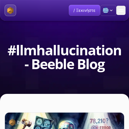
/ Ξεκινήστε
#llmhallucination
- Beeble Blog