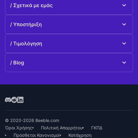
Beeble Mail
Σχετικά με εμάς
Beeble Drive
Σχετικά με Beeble
Υποστήριξη
Αποστολή
Κοινές ερωταπαντήσεις
Ιστορία
Τιμολόγηση
Προσφέρω
Σχέδια και τιμολόγηση
Επικοινωνία
Blog
Blog
© 2020-2026 Beeble.com
Όροι Χρήσης
Πολιτική Απορρήτου
ΓΚΠΔ
Πρόσθετοι Κανονισμοί
Κατάχρηση