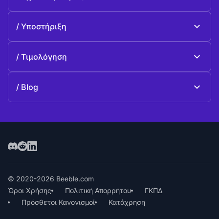
Beeble Drive
Σχετικά με Beeble
Υποστήριξη
Αποστολή
Κοινές ερωταπαντήσεις
Ιστορία
Τιμολόγηση
Προσφέρω
Σχέδια και τιμολόγηση
Επικοινωνία
Blog
Blog
© 2020-2026 Beeble.com
Όροι Χρήσης
Πολιτική Απορρήτου
ΓΚΠΔ
Πρόσθετοι Κανονισμοί
Κατάχρηση