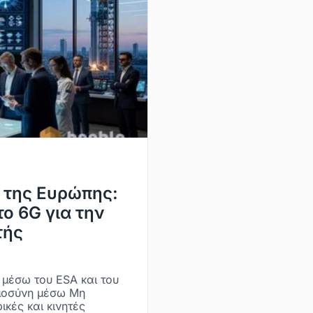
ώ της Ευρώπης:
ο 6G για την
τής
 μέσω του ESA και του
ημοσύνη μέσω Μη
κές και κινητές