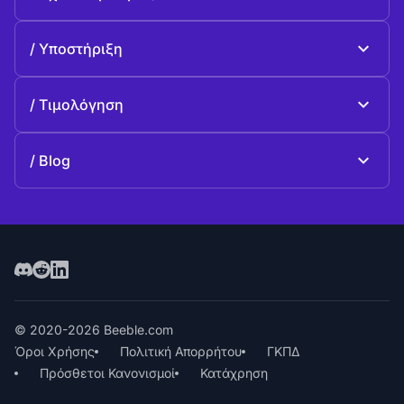
Beeble Drive
Σχετικά με Beeble
Υποστήριξη
Αποστολή
Κοινές ερωταπαντήσεις
Ιστορία
Τιμολόγηση
Προσφέρω
Σχέδια και τιμολόγηση
Επικοινωνία
Blog
Blog
© 2020-2026 Beeble.com
Όροι Χρήσης
Πολιτική Απορρήτου
ΓΚΠΔ
Πρόσθετοι Κανονισμοί
Κατάχρηση