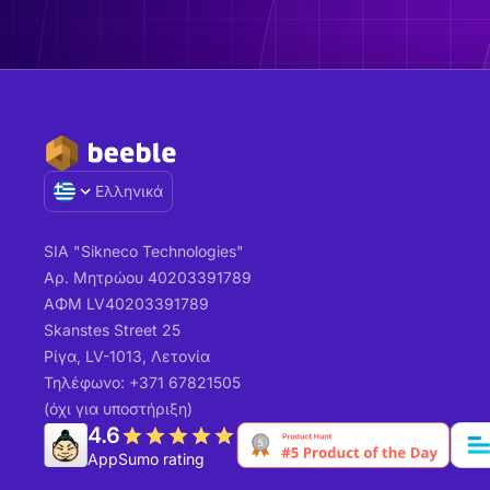
Ελληνικά
SIA "Sikneco Technologies"
Αρ. Μητρώου 40203391789
ΑΦΜ LV40203391789
Skanstes Street 25
Ρίγα, LV-1013, Λετονία
Τηλέφωνο: +371 67821505
(όχι για υποστήριξη)
4.6
AppSumo rating