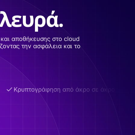
πλευρά.
και αποθήκευσης στο cloud
ζοντας την ασφάλεια και το
Κρυπτογράφηση από άκρο σε άκρο
Α