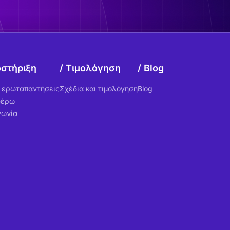
στήριξη
Τιμολόγηση
Blog
ς ερωταπαντήσεις
Σχέδια και τιμολόγηση
Blog
φέρω
νωνία