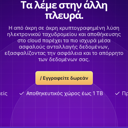
Τα λέμε στην άλλη
πλευρά.
Η από άκρη σε άκρη κρυπτογραφημένη λύση
ηλεκτρονικού ταχυδρομείου και αποθήκευσης
στο cloud παρέχει τα πιο ισχυρά μέσα
ασφαλούς ανταλλαγής δεδομένων,
εξασφαλίζοντας την ασφάλεια και το απόρρητο
των δεδομένων σας.
/
Εγγραφείτε δωρεάν
ίς
Αποθηκευτικός χώρος έως 1 TB
Προ