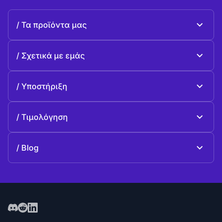
Τα προϊόντα μας
Beeble Mail
Σχετικά με εμάς
Beeble Drive
Σχετικά με Beeble
Υποστήριξη
Αποστολή
Κοινές ερωταπαντήσεις
Ιστορία
Τιμολόγηση
Προσφέρω
Σχέδια και τιμολόγηση
Επικοινωνία
Blog
Blog