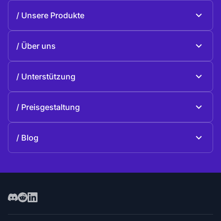
Unsere Produkte
Beeble Mail
Über uns
Beeble Drive
Über Beeble
Unterstützung
Mission
Allgemeine Fragen
Geschichte
Preisgestaltung
Spenden
Pläne und Preise
Kontakte
Blog
Blog