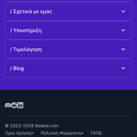
Beeble Mail
Σχετικά με εμάς
Beeble Drive
Σχετικά με Beeble
Υποστήριξη
Αποστολή
Κοινές ερωταπαντήσεις
Ιστορία
Τιμολόγηση
Προσφέρω
Σχέδια και τιμολόγηση
Επικοινωνία
Blog
Blog
© 2020-2026 Beeble.com
Όροι Χρήσης
Πολιτική Απορρήτου
ΓΚΠΔ