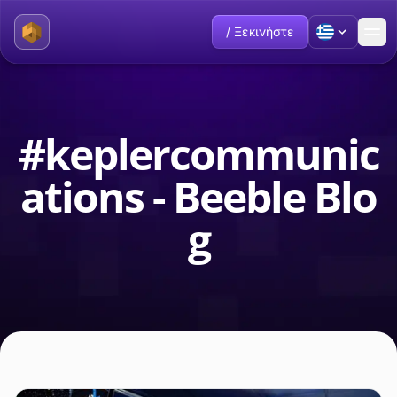
/ Ξεκινήστε
#keplercommunic
ations - Beeble Blo
g