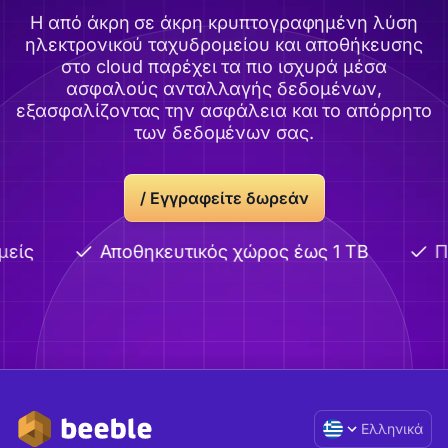
Η από άκρη σε άκρη κρυπτογραφημένη λύση
ηλεκτρονικού ταχυδρομείου και αποθήκευσης
στο cloud παρέχει τα πιο ισχυρά μέσα
ασφαλούς ανταλλαγής δεδομένων,
εξασφαλίζοντας την ασφάλεια και το απόρρητο
των δεδομένων σας.
/ Εγγραφείτε δωρεάν
είς
Αποθηκευτικός χώρος έως 1 TB
Π
Ελληνικά