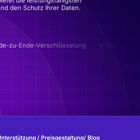
etet die leistungsfähigsten
und den Schutz Ihrer Daten.
-zu-Ende-Verschlüsselung
Selbstzerstö
Unterstützung
Preisgestaltung
Blog