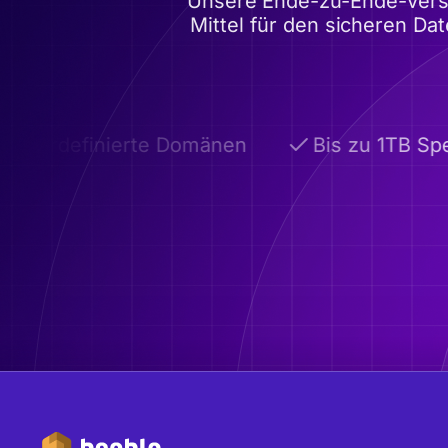
Unsere Ende-zu-Ende-versch
Mittel für den sicheren Da
tzerdefinierte Domänen
Bis zu 1TB Spei