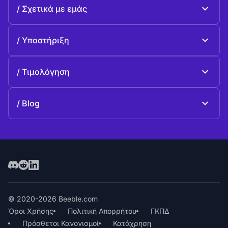
Beeble Mail
Σχετικά με εμάς
Beeble Drive
Σχετικά με Beeble
Υποστήριξη
Αποστολή
Κοινές ερωταπαντήσεις
Ιστορία
Τιμολόγηση
Προσφέρω
Σχέδια και τιμολόγηση
Επικοινωνία
Blog
Blog
© 2020-2026 Beeble.com
Όροι Χρήσης
Πολιτική Απορρήτου
ΓΚΠΔ
Πρόσθετοι Κανονισμοί
Κατάχρηση