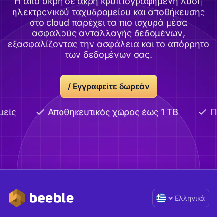
Η από άκρη σε άκρη κρυπτογραφημένη λύση
ηλεκτρονικού ταχυδρομείου και αποθήκευσης
στο cloud παρέχει τα πιο ισχυρά μέσα
ασφαλούς ανταλλαγής δεδομένων,
εξασφαλίζοντας την ασφάλεια και το απόρρητο
των δεδομένων σας.
/ Εγγραφείτε δωρεάν
είς
Αποθηκευτικός χώρος έως 1 TB
Πρ
Ελληνικά