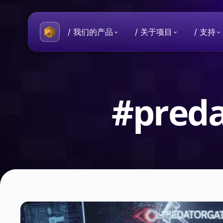
/ 我们的产品
/ 关于项目
/ 支持
关于 Beeble
一般性问题
您的数据和隐私受到保护的数字
有关 Beeble 项目的常见问题。
#preda
历史
从制作个人使用的安全工具的想
目。
Beeble Mail
每天交换端到端加密电子邮件。