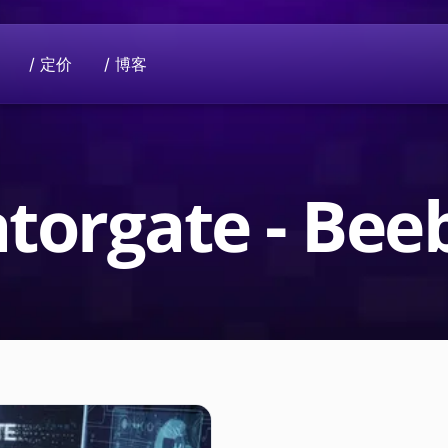
/ 定价
/ 博客
支持我们
使命
领域。
有意捐款？请联系我们进行捐助。
共同提升隐私行业。您的数据只属于您自
torgate - Be
法到面向社会的全球项
Beeble D
使用加密