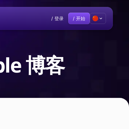
/ 登录
/ 开始
Premium
热门
联系方式
加入我们
己。
有话要说？欢迎直接与我们联系。
eble 博客
€9.60
/月
rive
云存储保护您的所有文件。