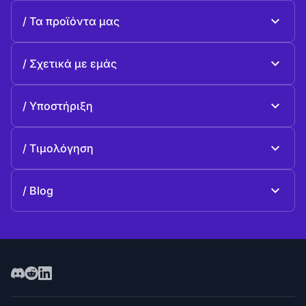
Τα προϊόντα μας
Beeble Mail
Σχετικά με εμάς
Beeble Drive
Σχετικά με Beeble
Υποστήριξη
Αποστολή
Κοινές ερωταπαντήσεις
Ιστορία
Τιμολόγηση
Προσφέρω
Σχέδια και τιμολόγηση
Επικοινωνία
Blog
Blog