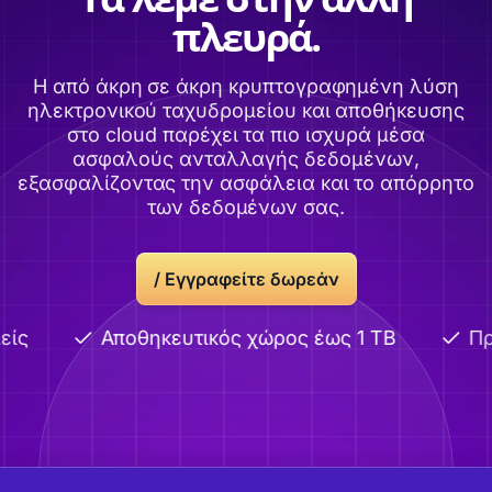
πλευρά.
Η από άκρη σε άκρη κρυπτογραφημένη λύση
ηλεκτρονικού ταχυδρομείου και αποθήκευσης
στο cloud παρέχει τα πιο ισχυρά μέσα
ασφαλούς ανταλλαγής δεδομένων,
εξασφαλίζοντας την ασφάλεια και το απόρρητο
των δεδομένων σας.
/ Εγγραφείτε δωρεάν
ίς
Αποθηκευτικός χώρος έως 1 TB
Πρ