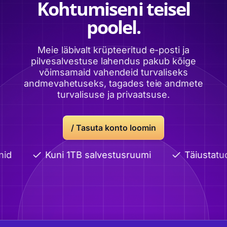
Kohtumiseni teisel
poolel.
Meie läbivalt krüpteeritud e-posti ja
pilvesalvestuse lahendus pakub kõige
võimsamaid vahendeid turvaliseks
andmevahetuseks, tagades teie andmete
turvalisuse ja privaatsuse.
/
Tasuta konto loomin
id
Kuni 1TB salvestusruumi
Täiustatud