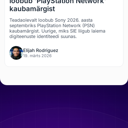
loobub 'PlayStation Network'
kaubamärgist
Teadaolevalt loobub Sony 2026. aasta
septembriks PlayStation Network (PSN)
kaubamärgist. Uurige, miks SIE liigub laiema
digiteenuste identiteedi suunas.
Elijah Rodriguez
19. märts 2026