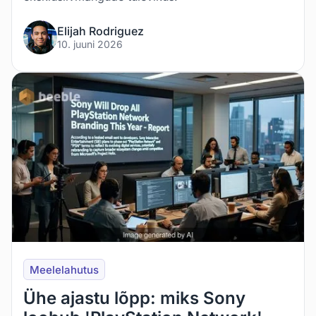
Elijah Rodriguez
10. juuni 2026
Meelelahutus
Ühe ajastu lõpp: miks Sony