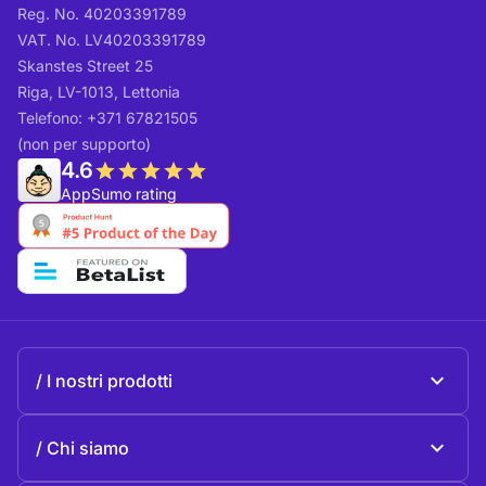
Reg. No. 40203391789
VAT. No. LV40203391789
Skanstes Street 25
Riga, LV-1013, Lettonia
Telefono: +371 67821505
(non per supporto)
4.6
AppSumo rating
I nostri prodotti
Beeble Mail
Chi siamo
Beeble Drive