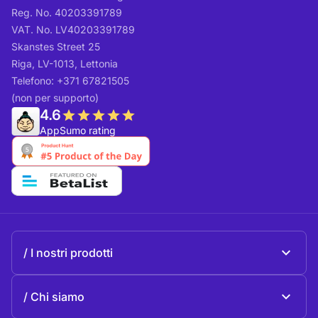
Reg. No. 40203391789
VAT. No. LV40203391789
Skanstes Street 25
Riga, LV-1013, Lettonia
Telefono: +371 67821505
(non per supporto)
4.6
AppSumo rating
I nostri prodotti
Beeble Mail
Chi siamo
Beeble Drive