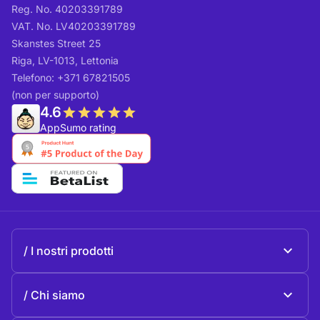
Reg. No. 40203391789
VAT. No. LV40203391789
Skanstes Street 25
Riga, LV-1013, Lettonia
Telefono: +371 67821505
(non per supporto)
4.6
AppSumo rating
I nostri prodotti
Beeble Mail
Chi siamo
Beeble Drive