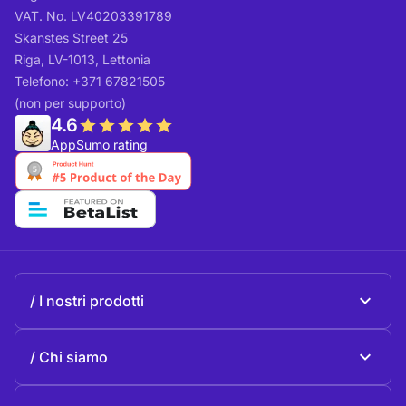
VAT. No. LV40203391789
Skanstes Street 25
Riga, LV-1013, Lettonia
Telefono: +371 67821505
(non per supporto)
4.6
AppSumo rating
I nostri prodotti
Beeble Mail
Chi siamo
Beeble Drive
Chi Beeble