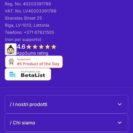
Reg. No. 40203391789
VAT. No. LV40203391789
Skanstes Street 25
Riga, LV-1013, Lettonia
Telefono: +371 67821505
(non per supporto)
4.6
AppSumo rating
I nostri prodotti
Beeble Mail
Chi siamo
Beeble Drive