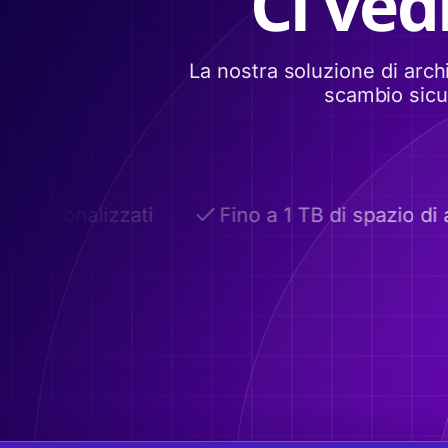
Ci ved
La nostra soluzione di arch
scambio sicur
personalizzati
Fino a 1 TB di spazio di a