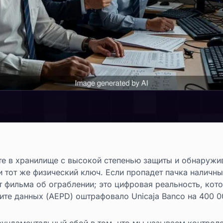
те в хранилище с высокой степенью защиты и обнаружи
и тот же физический ключ. Если пропадет пачка наличны
 фильма об ограблении; это цифровая реальность, кото
ите данных (AEPD) оштрафовало Unicaja Banco на 400 0
фундаментальный сбой в том, что мы называем контрол