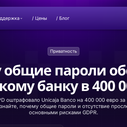
оддержка
/ Цены
/ Блог
Поддержите нас
Миссия
Приватность
отором защищены
 проекту Beeble.
Хотите сделать пожертвование? Свяж
Совместное развитие индустрии
ьность.
нами, чтобы внести свой вклад.
конфиденциальности. Ваши данные 
только вам.
 общие пароли о
Beeble D
кому банку в 400 0
Защитите
асного инструмента
й
зашифров
глобального проекта
ем.
хранилищ
D оштрафовало Unicaja Banco на 400 000 евро за
знайте, почему общие пароли и отсутствие прос
основными рисками GDPR.