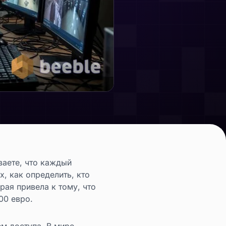
ваете, что каждый
х, как определить, кто
рая привела к тому, что
00 евро.
ем доступа. В мире