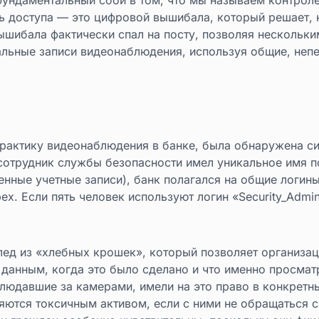
ь доступа — это цифровой вышибала, который решает, 
 вышибала фактически спал на посту, позволяя нескольк
льные записи видеонаблюдения, используя общие, не
рактику видеонаблюдения в банке, была обнаружена си
сотрудник службы безопасности имел уникальное имя п
менные учетные записи), банк полагался на общие логины
ех. Если пять человек используют логин «Security_Admi
ед из «хлебных крошек», который позволяет организаци
анным, когда это было сделано и что именно просматр
блюдавшие за камерами, имели на это право в конкретн
яются токсичным активом, если с ними не обращаться 