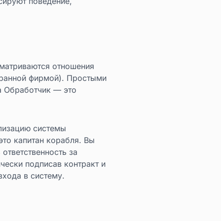
сируют поведение,
ссматриваются отношения
хранной фирмой). Простыми
а Обработчик — это
ализацию системы
это капитан корабля. Вы
 ответственность за
ически подписав контракт и
входа в систему.