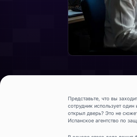
Представьте, что вы заходи
сотрудник использует один 
открыл дверь? Это не сюжет
Испанское агентство по защ
В основе этого дела лежит 