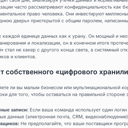
изации часто рассматривают конфиденциальность как б
аментальное право человека. Они инвестируют миллионы
днюю дверь» приоткрытой с общим паролем, написанны
к каждой единице данных как к урану. Он мощный и нео
нирования и локализации, он в конечном итоге протече
й» стал не хакер с другого конца света, а системный о
ков и клиентов.
ит собственного «цифрового хранил
яете ли вы малым бизнесом или мультинациональной ко
оки для того, чтобы оставаться на правильной стороне 
ные записи:
Если ваша команда использует один логин
е данные (электронная почта, CRM, видеонаблюдение),
авщиков:
Не предполагайте, что ваши поставщики прогр