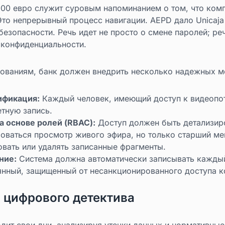
000 евро служит суровым напоминанием о том, что комп
Это непрерывный процесс навигации. AEPD дало Unicaja
езопасности. Речь идет не просто о смене паролей; ре
 конфиденциальности.
бованиям, банк должен внедрить несколько надежных м
ификация:
Каждый человек, имеющий доступ к видеопот
тную запись.
а основе ролей (RBAC):
Доступ должен быть детализи
оваться просмотр живого эфира, но только старший м
вать или удалять записанные фрагменты.
ние:
Система должна автоматически записывать каждый
янный, защищенный от несанкционированного доступа ко
а цифрового детектива
дит свои дни, анализируя утечки данных и нормативные