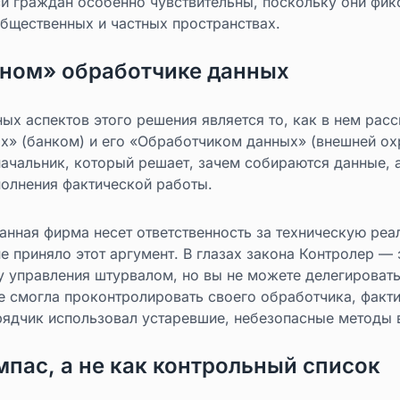
и граждан особенно чувствительны, поскольку они фик
общественных и частных пространствах.
ном» обработчике данных
ых аспектов этого решения является то, как в нем ра
» (банком) и его «Обработчиком данных» (внешней о
начальник, который решает, зачем собираются данные, 
полнения фактической работы.
ранная фирма несет ответственность за техническую ре
 приняло этот аргумент. В глазах закона Контролер — 
 управления штурвалом, но вы не можете делегировать
не смогла проконтролировать своего обработчика, факт
дрядчик использовал устаревшие, небезопасные методы 
мпас, а не как контрольный список