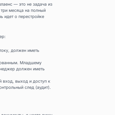
лаенс — это не задача из
 три месяца на полный
чь идет о перестройке
ер:
оку, должен иметь
рованным. Младшему
енеджер должен иметь
 вход, выход и доступ к
нтрольный след (аудит).
 документы, я часто вижу