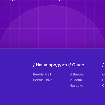
Наши продукты
О нас
Beeble Mail
О Beeble
О
Beeble Drive
Миссия
П
История
С