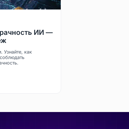
рачность ИИ —
еж
 Узнайте, как
 соблюдать
ачность.