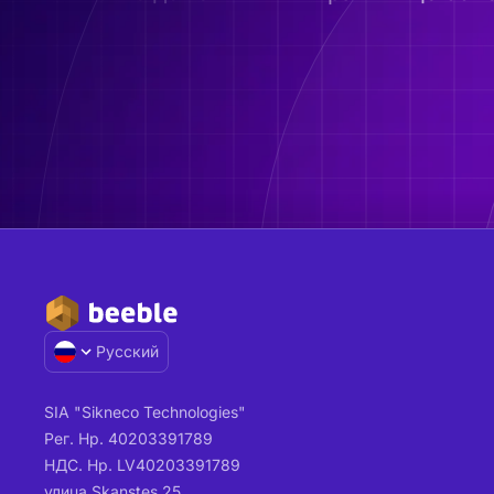
Русский
SIA "Sikneco Technologies"
Рег. Нр. 40203391789
НДС. Нр. LV40203391789
улица Skanstes 25