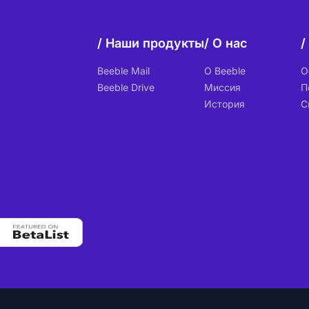
Наши продукты
О нас
Beeble Mail
О Beeble
О
Beeble Drive
Миссия
П
История
С