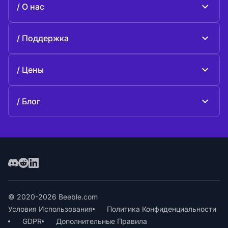
О нас
Beeble Drive
О Beeble
Поддержка
Миссия
Общие вопросы
История
Цены
Поддержите нас
Тарифные планы
Свяжитесь с нами
Блог
Блог
© 2020-2026 Beeble.com
Условия Использования
Политика Конфиденциальности
GDPR
Дополнительные Правила