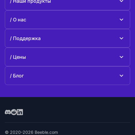
Наши продукты
Beeble Mail
О нас
Beeble Drive
О Beeble
Поддержка
Миссия
Общие вопросы
История
Цены
Поддержите нас
Тарифные планы
Свяжитесь с нами
Блог
Блог
© 2020-2026 Beeble.com