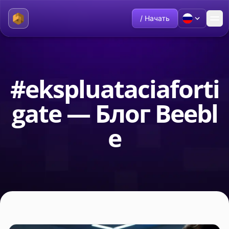
/ Начать
#ekspluataciaforti
gate — Блог Beebl
e