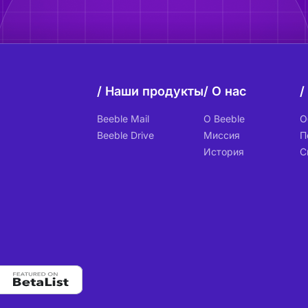
Наши продукты
О нас
Beeble Mail
О Beeble
О
Beeble Drive
Миссия
П
История
С