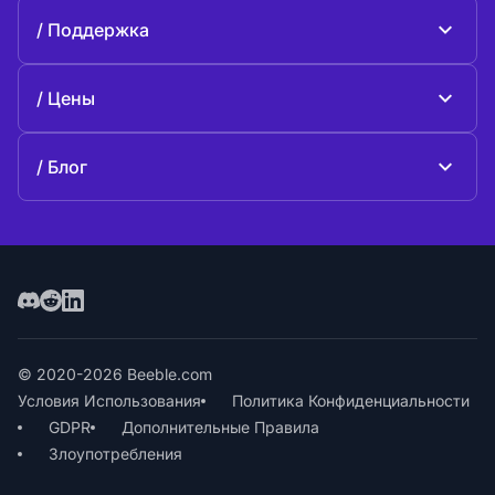
О Beeble
Поддержка
Миссия
Общие вопросы
История
Цены
Поддержите нас
Тарифные планы
Свяжитесь с нами
Блог
Блог
© 2020-2026 Beeble.com
Условия Использования
Политика Конфиденциальности
GDPR
Дополнительные Правила
Злоупотребления