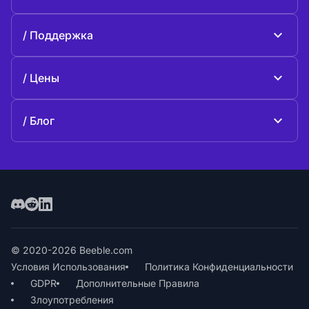
Beeble Drive
О Beeble
Поддержка
Миссия
Общие вопросы
История
Цены
Поддержите нас
Тарифные планы
Свяжитесь с нами
Блог
Блог
© 2020-2026 Beeble.com
Условия Использования
Политика Конфиденциальности
GDPR
Дополнительные Правила
Злоупотребления