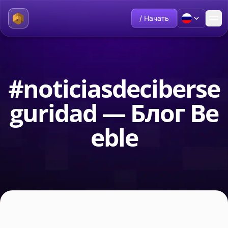
/ Начать
#noticiasdeciberse
guridad — Блог Be
eble