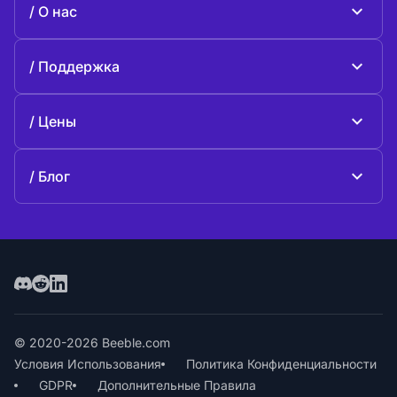
О нас
Beeble Drive
О Beeble
Поддержка
Миссия
Общие вопросы
История
Цены
Поддержите нас
Тарифные планы
Свяжитесь с нами
Блог
Блог
© 2020-2026 Beeble.com
Условия Использования
Политика Конфиденциальности
GDPR
Дополнительные Правила