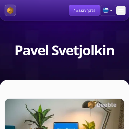
/ Ξεκινήστε
Pavel Svetjolkin