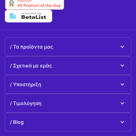
Τα προϊόντα μας
Beeble Mail
Σχετικά με εμάς
Beeble Drive
Σχετικά με Beeble
Υποστήριξη
Αποστολή
Κοινές ερωταπαντήσεις
Ιστορία
Τιμολόγηση
Προσφέρω
Σχέδια και τιμολόγηση
Επικοινωνία
Blog