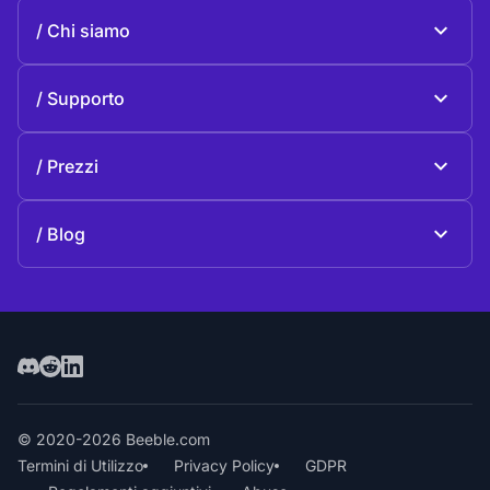
Beeble Mail
Chi siamo
Beeble Drive
Chi Beeble
Supporto
Missione
Questioni generali
Storia
Prezzi
Donare
Piani e prezzi
Contatti
Blog
Blog
© 2020-2026 Beeble.com
Termini di Utilizzo
Privacy Policy
GDPR