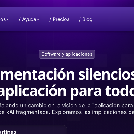
ros
/ Ayuda
/ Precios
/ Blog
Donar
Misión
Software y aplicaciones
 y privacidad están
proyecto Beeble.
Interesado en hacer una donación? Com
Elevando juntos la industria de la priva
con nosotros para contribuir.
datos le pertenecen solo a usted.
gmentación silencios
aplicación para tod
hacer una
Beeble D
rsonal hasta un
cifrados
Proteja to
d.
almacenami
alando un cambio en la visión de la "aplicación para
de xAI fragmentada. Exploramos las implicaciones d
rtínez