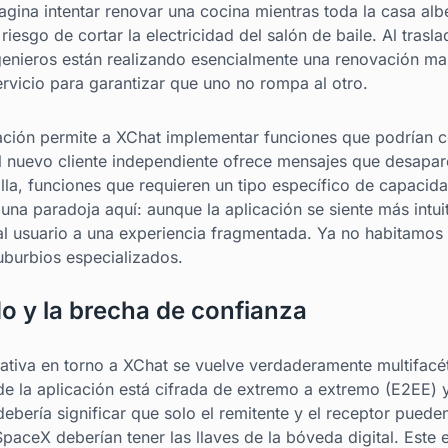
agina intentar renovar una cocina mientras toda la casa al
iesgo de cortar la electricidad del salón de baile. Al trasla
enieros están realizando esencialmente una renovación mas
ervicio para garantizar que uno no rompa al otro.
gación permite a XChat implementar funciones que podrían
 El nuevo cliente independiente ofrece mensajes que desapa
la, funciones que requieren un tipo específico de capacida
una paradoja aquí: aunque la aplicación se siente más intui
a al usuario a una experiencia fragmentada. Ya no habitamos
burbios especializados.
do y la brecha de confianza
rativa en torno a XChat se vuelve verdaderamente multifacé
e la aplicación está cifrada de extremo a extremo (E2EE) 
ebería significar que solo el remitente y el receptor puede
SpaceX deberían tener las llaves de la bóveda digital. Este 