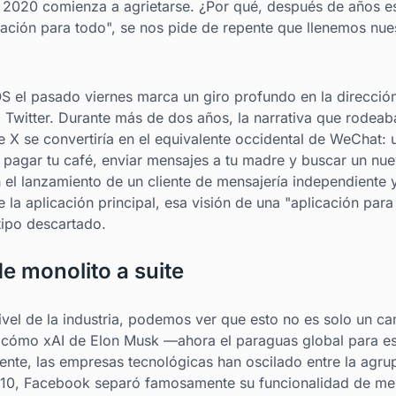
 2020 comienza a agrietarse. ¿Por qué, después de años e
ación para todo", se nos pide de repente que llenemos nues
S el pasado viernes marca un giro profundo en la dirección
Twitter. Durante más de dos años, la narrativa que rodeaba
e X se convertiría en el equivalente occidental de WeChat: 
s, pagar tu café, enviar mensajes a tu madre y buscar un nu
el lanzamiento de un cliente de mensajería independiente y
la aplicación principal, esa visión de una "aplicación para
ipo descartado.
de monolito a suite
ivel de la industria, podemos ver que esto no es solo un cam
cómo xAI de Elon Musk —ahora el paraguas global para est
amente, las empresas tecnológicas han oscilado entre la agr
010, Facebook separó famosamente su funcionalidad de mens