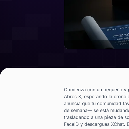
Comienza con un pequeño y per
Abres X, esperando la cronolo
anuncia que tu comunidad favo
de semana— se está mudando.
trasladando a una pieza de so
FaceID y descargues XChat. E