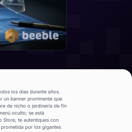
odos los días durante años.
rar un banner prominente que
e de nicho o jardinería de fin
enú oculto; se está
p Store, te autentiques con
 prometida por los gigantes