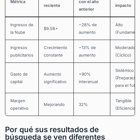
Métrica
con el año
reciente
impacto
anterior
Ingresos de
~28% de
Alto
$9.5B+
la Nube
aumento
(Fundamenta
Ingresos
Crecimiento
~13% de
Moderado
publicitarios
constante
aumento
(Cíclico)
Sistémico
Gasto de
Aumento
+90%
(Preparación
capital
significativo
interanual
para el futur
Margen
Tangible
Mejorando
32%
operativo
(Eficiencia)
Por qué sus resultados de
búsqueda se ven diferentes