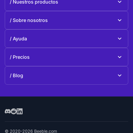
Nuestros productos
Beeble Mail
Sobre nosotros
Beeble Drive
Sobre Beeble
Ayuda
Misión
Preguntas generales
Historia
Precios
Donar
Planes y precios
Contactos
Blog
Blog
© 2020-2026 Beeble.com