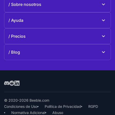
Beeble Mail
Sobre nosotros
Beeble Drive
Sobre Beeble
Ayuda
Misión
Preguntas generales
Historia
Precios
Donar
Planes y precios
Contactos
Blog
Blog
© 2020-2026 Beeble.com
Condiciones de Uso
Política de Privacidad
RGPD
Normativa Adicional
Abuso