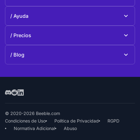
Beeble Drive
Sobre Beeble
Ayuda
Misión
Preguntas generales
Historia
Precios
Donar
Planes y precios
Contactos
Blog
Blog
© 2020-2026 Beeble.com
Condiciones de Uso
Política de Privacidad
RGPD
Normativa Adicional
Abuso