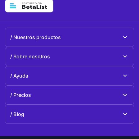
Nuestros productos
Beeble Mail
Sobre nosotros
Beeble Drive
Sobre Beeble
Ayuda
Misión
Preguntas generales
Historia
Precios
Donar
Planes y precios
Contactos
Blog
Blog