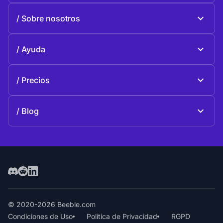
Beeble Mail
Sobre nosotros
Beeble Drive
Sobre Beeble
Ayuda
Misión
Preguntas generales
Historia
Precios
Donar
Planes y precios
Contactos
Blog
Blog
© 2020-2026 Beeble.com
Condiciones de Uso
Política de Privacidad
RGPD