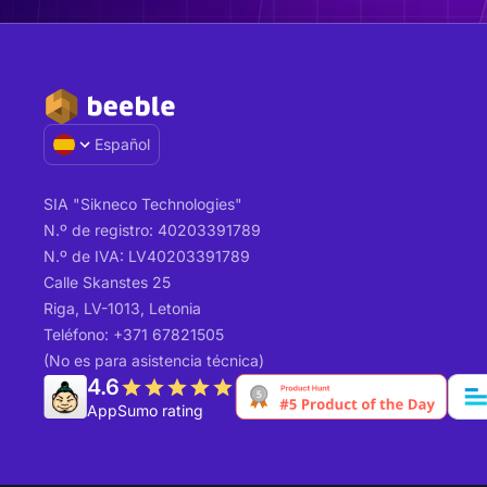
Español
SIA "Sikneco Technologies"
N.º de registro: 40203391789
N.º de IVA: LV40203391789
Calle Skanstes 25
Riga, LV-1013, Letonia
Teléfono: +371 67821505
(No es para asistencia técnica)
4.6
AppSumo rating