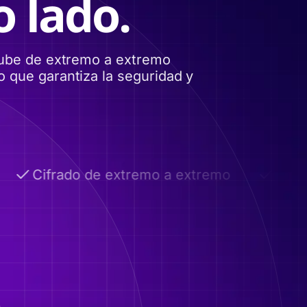
 lado.
nube de extremo a extremo
 que garantiza la seguridad y
Cifrado de extremo a extremo
Autod