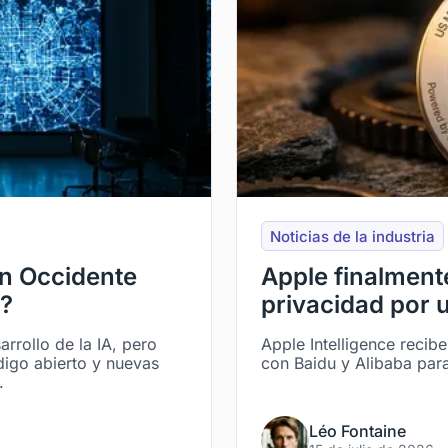
Noticias de la industria
en Occidente
Apple finalment
a?
privacidad por 
arrollo de la IA, pero
Apple Intelligence recib
igo abierto y nuevas
con Baidu y Alibaba para
.
Léo Fontaine