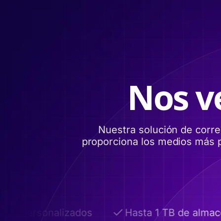
Nos v
Nuestra solución de corr
proporciona los medios más p
 personalizados
Hasta 1 TB de almacen