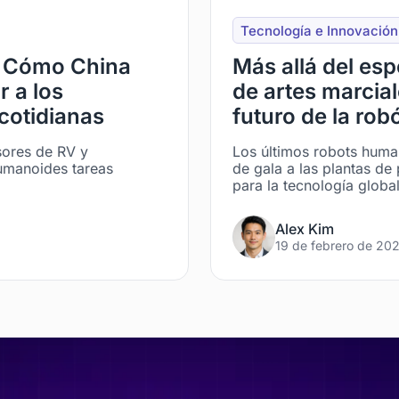
Tecnología e Innovación
’: Cómo China
Más allá del es
r a los
de artes marcial
 cotidianas
futuro de la rob
sores de RV y
Los últimos robots huma
humanoides tareas
de gala a las plantas de 
para la tecnología global
Alex Kim
19 de febrero de 20