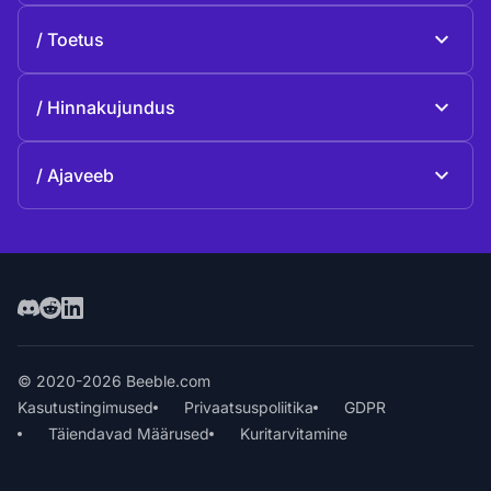
Beeble'i kohta
Toetus
Missioon
Üldised küsimused
Lugu
Hinnakujundus
Anneta
Plaanid ja hinnakujundus
Kontaktid
Ajaveeb
Ajaveeb
© 2020-2026 Beeble.com
Kasutustingimused
Privaatsuspoliitika
GDPR
Täiendavad Määrused
Kuritarvitamine