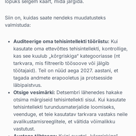
lõpuks selgem kaart, mida järgida.
Siin on, kuidas saate nendeks muudatusteks
valmistuda:
Auditeerige oma tehisintellekti tööriistu:
Kui
kasutate oma ettevõttes tehisintellekti, kontrollige,
kas see kuulub „kõrgriskiga“ kategooriasse (nt
tarkvara, mis filtreerib töösoove või jälgib
töötajaid). Teil on nüüd aega 2027. aastani, et
tagada andmete erapooletus ja protsesside
läbipaistvus.
Otsige vesimärki:
Detsembri lähenedes hakake
otsima märgiseid tehisintellekti sisul. Kui kasutate
tehisintellekti turundusmaterjalide loomiseks,
veenduge, et teie kasutatav tarkvara vastaks neile
avalikustamisreeglitele, et vältida võimalikku
vastutust.