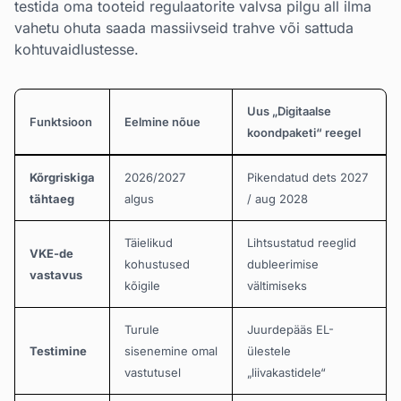
testida oma tooteid regulaatorite valvsa pilgu all ilma
vahetu ohuta saada massiivseid trahve või sattuda
kohtuvaidlustesse.
Uus „Digitaalse
Funktsioon
Eelmine nõue
koondpaketi“ reegel
Kõrgriskiga
2026/2027
Pikendatud dets 2027
tähtaeg
algus
/ aug 2028
Täielikud
Lihtsustatud reeglid
VKE-de
kohustused
dubleerimise
vastavus
kõigile
vältimiseks
Turule
Juurdepääs EL-
Testimine
sisenemine omal
ülestele
vastutusel
„liivakastidele“