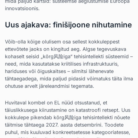
mida paljud kartsid: süsteemse aeglustumise Euroopa
innovatsioonis.
Uus ajakava: finišijoone nihutamine
Võib-olla kõige olulisem osa sellest kokkuleppest
ettevõtete jaoks on kingitud aeg. Algse tegevuskava
kohaselt seisid „kõrg风险iga“ tehisintellekti süsteemid –
need, mida kasutatakse kriitilises infrastruktuuris,
hariduses või õiguskaitses – silmitsi lähenevate
tähtaegadega, mida paljud pidasid võimatuks täita ilma
ohutuse arvelt järeleandmisi tegemata.
Huvitaval kombel on EL nüüd otsustanud, et
täiuslikkusega kiirustamine on katastroofi retsept. Uus
kokkulepe pikendab kõrg风险iga tehisintellekti nõuete
täitmise tähtaega 2027. aasta detsembrini. Toodete
puhul, mis kuuluvad konkreetsetesse kategooriatesse,