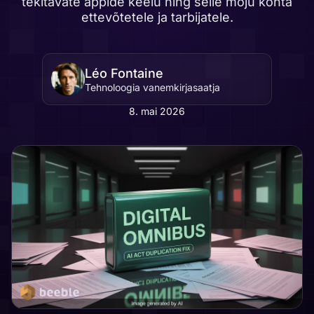
tekitavate äppide keelu ning selle mõju kohta
ettevõtetele ja tarbijatele.
Léo Fontaine
Tehnoloogia vanemkirjasaatja
8. mai 2026