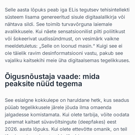
Selle aasta lõpuks peab iga ELis tegutsev tehisintellekti
süsteem lisama genereeritud sisule digitaalallkirja või
nähtava sildi. See toimib turvavõrguna laiemale
avalikkusele. Kui näete sensatsioonilist pilti poliitikust
või šokeerivat uudissündmust, on vesimärk vaikne
meeldetuletus: „Selle on loonud masin.“ Kuigi see ei
ole täielik ravim desinformatsiooni vastu, pakub see
vajaliku kaitsekihi meie üha digitaalsemas tegelikkuses.
Õigusnõustaja vaade: mida
peaksite nüüd tegema
See esialgne kokkulepe on haruldane hetk, kus seadus
püüab tegelikkusele järele jõuda ilma omaenda
jalgadesse komistamata. Kui olete tarbija, võite oodata
paremat kaitset süvavõltsingute (deepfakes) eest
2026. aasta lõpuks. Kui olete ettevõtte omanik, on teil