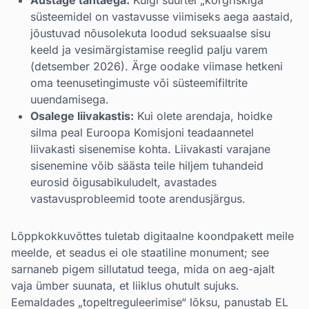
Austage tähtaega:
Kuigi suurtel „kõrgriskiga“
süsteemidel on vastavusse viimiseks aega aastaid,
jõustuvad nõusolekuta loodud seksuaalse sisu
keeld ja vesimärgistamise reeglid palju varem
(detsember 2026). Ärge oodake viimase hetkeni
oma teenusetingimuste või süsteemifiltrite
uuendamisega.
Osalege liivakastis:
Kui olete arendaja, hoidke
silma peal Euroopa Komisjoni teadaannetel
liivakasti sisenemise kohta. Liivakasti varajane
sisenemine võib säästa teile hiljem tuhandeid
eurosid õigusabikuludelt, avastades
vastavusprobleemid toote arendusjärgus.
Lõppkokkuvõttes tuletab digitaalne koondpakett meile
meelde, et seadus ei ole staatiline monument; see
sarnaneb pigem sillutatud teega, mida on aeg-ajalt
vaja ümber suunata, et liiklus ohutult sujuks.
Eemaldades „topeltreguleerimise“ lõksu, panustab EL