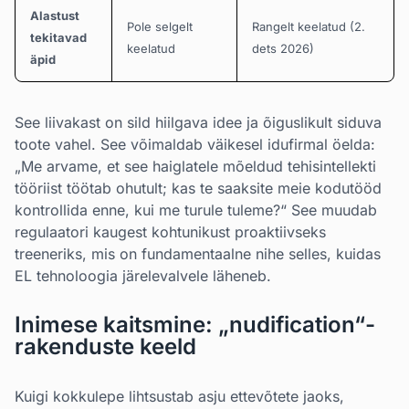
Alastust
Pole selgelt
Rangelt keelatud (2.
tekitavad
keelatud
dets 2026)
äpid
See liivakast on sild hiilgava idee ja õiguslikult siduva
toote vahel. See võimaldab väikesel idufirmal öelda:
„Me arvame, et see haiglatele mõeldud tehisintellekti
tööriist töötab ohutult; kas te saaksite meie kodutööd
kontrollida enne, kui me turule tuleme?“ See muudab
regulaatori kaugest kohtunikust proaktiivseks
treeneriks, mis on fundamentaalne nihe selles, kuidas
EL tehnoloogia järelevalvele läheneb.
Inimese kaitsmine: „nudification“-
rakenduste keeld
Kuigi kokkulepe lihtsustab asju ettevõtete jaoks,