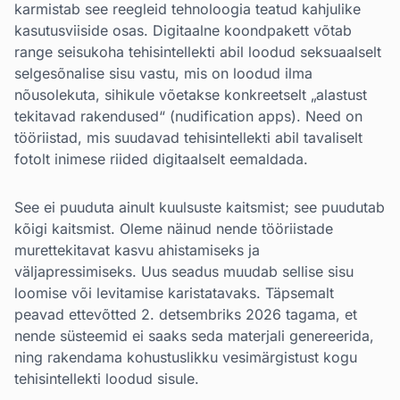
karmistab see reegleid tehnoloogia teatud kahjulike
kasutusviiside osas. Digitaalne koondpakett võtab
range seisukoha tehisintellekti abil loodud seksuaalselt
selgesõnalise sisu vastu, mis on loodud ilma
nõusolekuta, sihikule võetakse konkreetselt „alastust
tekitavad rakendused“ (nudification apps). Need on
tööriistad, mis suudavad tehisintellekti abil tavaliselt
fotolt inimese riided digitaalselt eemaldada.
See ei puuduta ainult kuulsuste kaitsmist; see puudutab
kõigi kaitsmist. Oleme näinud nende tööriistade
murettekitavat kasvu ahistamiseks ja
väljapressimiseks. Uus seadus muudab sellise sisu
loomise või levitamise karistatavaks. Täpsemalt
peavad ettevõtted 2. detsembriks 2026 tagama, et
nende süsteemid ei saaks seda materjali genereerida,
ning rakendama kohustuslikku vesimärgistust kogu
tehisintellekti loodud sisule.