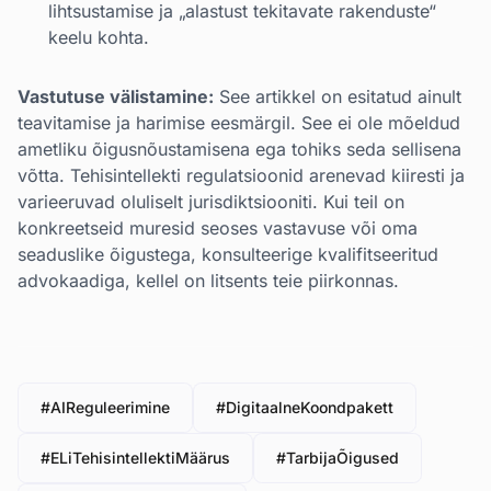
lihtsustamise ja „alastust tekitavate rakenduste“
keelu kohta.
Vastutuse välistamine:
See artikkel on esitatud ainult
teavitamise ja harimise eesmärgil. See ei ole mõeldud
ametliku õigusnõustamisena ega tohiks seda sellisena
võtta. Tehisintellekti regulatsioonid arenevad kiiresti ja
varieeruvad oluliselt jurisdiktsiooniti. Kui teil on
konkreetseid muresid seoses vastavuse või oma
seaduslike õigustega, konsulteerige kvalifitseeritud
advokaadiga, kellel on litsents teie piirkonnas.
#AIReguleerimine
#DigitaalneKoondpakett
#ELiTehisintellektiMäärus
#TarbijaÕigused