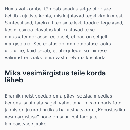
Huvitaval kombel tõmbab seadus selge piiri: see
kehtib kujutiste kohta, mis kujutavad tegelikke inimesi.
Sünteetilised, täielikult tehisintellekti loodud tegelased,
kes ei esinda elavat isikut, kuuluvad teise
õiguskategooriasse, eeldusel, et nad on selgelt
märgistatud. See eristus on loometööstuse jaoks
ülioluline, kuid tagab, et ühegi tegeliku inimese
välimust ei saaks tema vastu relvana kasutada.
Miks vesimärgistus teile korda
läheb
Enamik meist veedab oma päevi sotsiaalmeedias
kerides, suutmata sageli vahet teha, mis on päris foto
ja mis on juturoti nutikas hallutsinatsioon. „Kohustusliku
vesimärgistuse“ nõue on suur võit tarbijate
läbipaistvuse jaoks.