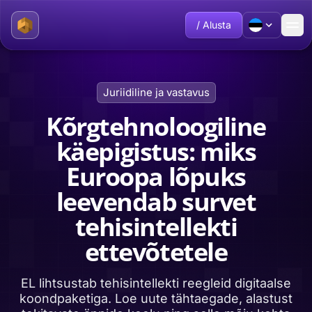
/ Alusta
Juriidiline ja vastavus
Kõrgtehnoloogiline
käepigistus: miks
Euroopa lõpuks
leevendab survet
tehisintellekti
ettevõtetele
EL lihtsustab tehisintellekti reegleid digitaalse
koondpaketiga. Loe uute tähtaegade, alastust