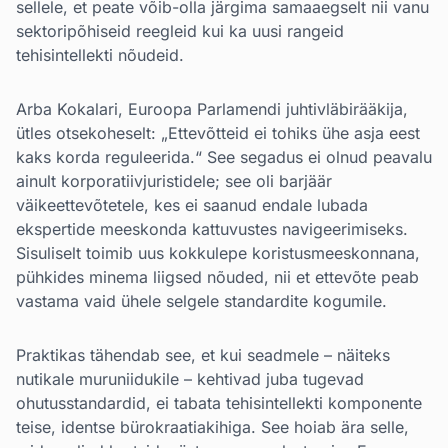
sellele, et peate võib-olla järgima samaaegselt nii vanu
sektoripõhiseid reegleid kui ka uusi rangeid
tehisintellekti nõudeid.
Arba Kokalari, Euroopa Parlamendi juhtivläbirääkija,
ütles otsekoheselt: „Ettevõtteid ei tohiks ühe asja eest
kaks korda reguleerida.“ See segadus ei olnud peavalu
ainult korporatiivjuristidele; see oli barjäär
väikeettevõtetele, kes ei saanud endale lubada
ekspertide meeskonda kattuvustes navigeerimiseks.
Sisuliselt toimib uus kokkulepe koristusmeeskonnana,
pühkides minema liigsed nõuded, nii et ettevõte peab
vastama vaid ühele selgele standardite kogumile.
Praktikas tähendab see, et kui seadmele – näiteks
nutikale muruniidukile – kehtivad juba tugevad
ohutusstandardid, ei tabata tehisintellekti komponente
teise, identse bürokraatiakihiga. See hoiab ära selle,