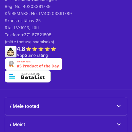
Reg. No. 40203391789
KÄIBEMAKS. No. LV40203391789
Skanstes tänav 25
Riia, LV-1013, Läti
Telefon: +371 67821505
(mitte toetuse saamiseks)
4.6
AppSumo rating
Meie tooted
Beeble Mail
Meist
Beeble Drive