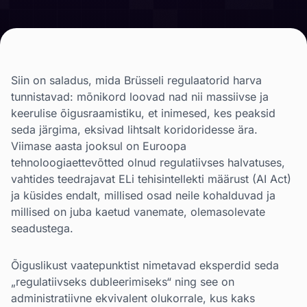
Siin on saladus, mida Brüsseli regulaatorid harva
tunnistavad: mõnikord loovad nad nii massiivse ja
keerulise õigusraamistiku, et inimesed, kes peaksid
seda järgima, eksivad lihtsalt koridoridesse ära.
Viimase aasta jooksul on Euroopa
tehnoloogiaettevõtted olnud regulatiivses halvatuses,
vahtides teedrajavat ELi tehisintellekti määrust (AI Act)
ja küsides endalt, millised osad neile kohalduvad ja
millised on juba kaetud vanemate, olemasolevate
seadustega.
Õiguslikust vaatepunktist nimetavad eksperdid seda
„regulatiivseks dubleerimiseks“ ning see on
administratiivne ekvivalent olukorrale, kus kaks