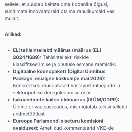
sellele, et suudab kaitsta oma kodanike õigusi,
sundimata innovaatoreid otsima rahulikumaid vesi
mujalt.
Allikad:
ELi tehisintellekti määrus (määrus (EL)
2024/1689):
Tehisintellekti riskide
klassifitseerimise ja ohutuse esmane raamistik.
Digitaalne koondpakett (Digital Omnibus
Package, esialgne kokkulepe mai 2026):
Konkreetsed muudatused vastavustähtaegade ja
sektoripõhise dereguleerimise osas.
Isikuandmete kaitse üldmäärus (IKÜM/GDPR):
Üldine privaatsusseadus, mis mõjutab tehisintellekti
andmetöötlust.
Euroopa Parlamendi siseturu komisjoni
avaldused:
Ametlikud kommentaarid VKE-de