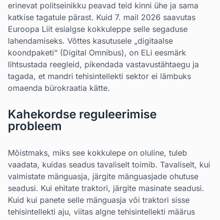
erinevat politseinikku peavad teid kinni ühe ja sama
katkise tagatule pärast. Kuid 7. mail 2026 saavutas
Euroopa Liit esialgse kokkuleppe selle segaduse
lahendamiseks. Võttes kasutusele „digitaalse
koondpaketi“ (Digital Omnibus), on ELi eesmärk
lihtsustada reegleid, pikendada vastavustähtaegu ja
tagada, et mandri tehisintellekti sektor ei lämbuks
omaenda bürokraatia kätte.
Kahekordse reguleerimise
probleem
Mõistmaks, miks see kokkulepe on oluline, tuleb
vaadata, kuidas seadus tavaliselt toimib. Tavaliselt, kui
valmistate mänguasja, järgite mänguasjade ohutuse
seadusi. Kui ehitate traktori, järgite masinate seadusi.
Kuid kui panete selle mänguasja või traktori sisse
tehisintellekti aju, viitas algne tehisintellekti määrus