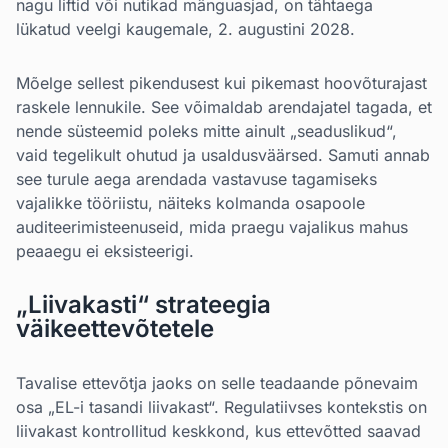
nagu liftid või nutikad mänguasjad, on tähtaega
lükatud veelgi kaugemale, 2. augustini 2028.
Mõelge sellest pikendusest kui pikemast hoovõturajast
raskele lennukile. See võimaldab arendajatel tagada, et
nende süsteemid poleks mitte ainult „seaduslikud“,
vaid tegelikult ohutud ja usaldusväärsed. Samuti annab
see turule aega arendada vastavuse tagamiseks
vajalikke tööriistu, näiteks kolmanda osapoole
auditeerimisteenuseid, mida praegu vajalikus mahus
peaaegu ei eksisteerigi.
„Liivakasti“ strateegia
väikeettevõtetele
Tavalise ettevõtja jaoks on selle teadaande põnevaim
osa „EL-i tasandi liivakast“. Regulatiivses kontekstis on
liivakast kontrollitud keskkond, kus ettevõtted saavad