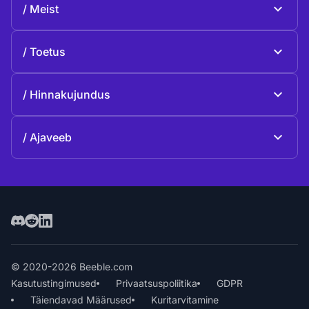
Meist
Beeble Drive
Beeble'i kohta
Toetus
Missioon
Üldised küsimused
Lugu
Hinnakujundus
Anneta
Plaanid ja hinnakujundus
Kontaktid
Ajaveeb
Ajaveeb
© 2020-2026 Beeble.com
Kasutustingimused
Privaatsuspoliitika
GDPR
Täiendavad Määrused
Kuritarvitamine