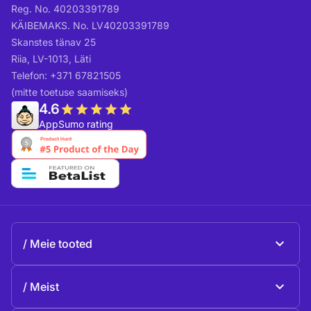
Reg. No. 40203391789
KÄIBEMAKS. No. LV40203391789
Skanstes tänav 25
Riia, LV-1013, Läti
Telefon: +371 67821505
(mitte toetuse saamiseks)
4.6
AppSumo rating
Meie tooted
Beeble Mail
Meist
Beeble Drive