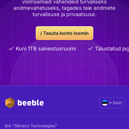
võimsamaid vahendeid turvaliseks
andmevahetuseks, tagades teie andmete
turvalisuse ja privaatsuse.
/
Tasuta konto loomin
Kuni 1TB salvestusruumi
Täiustatud ja
Eesti
SIA "Sikneco Technologies"