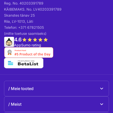
Reg. No. 40203391789
KÄIBEMAKS. No. LV40203391789
Skanstes tänav 25
Riia, LV-1013, Läti
Telefon: +371 67821505
(mitte toetuse saamiseks)
4.6
AppSumo rating
Meie tooted
Beeble Mail
Meist
Beeble Drive