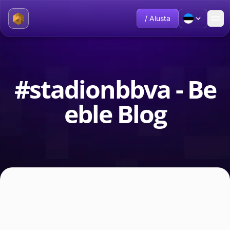
/ Alusta
#stadionbbva - Be
eble Blog