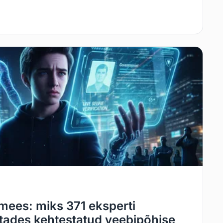
amees: miks 371 eksperti
stades kehtestatud veebipõhise