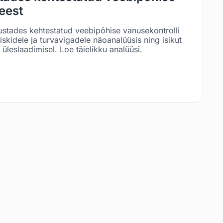
eest
ustades kehtestatud veebipõhise vanusekontrolli
riskidele ja turvavigadele näoanalüüsis ning isikut
leslaadimisel. Loe täielikku analüüsi.