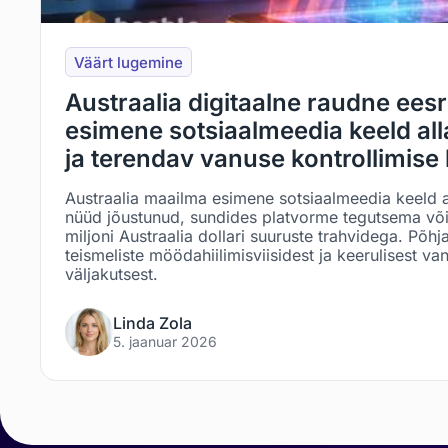
Väärt lugemine
Austraalia digitaalne raudne eesr
esimene sotsiaalmeedia keeld all
ja terendav vanuse kontrollimise 
Austraalia maailma esimene sotsiaalmeedia keeld a
nüüd jõustunud, sundides platvorme tegutsema või 
miljoni Austraalia dollari suuruste trahvidega. Põh
teismeliste möödahiilimisviisidest ja keerulisest va
väljakutsest.
Linda Zola
5. jaanuar 2026