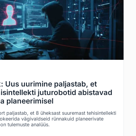
: Uus uurimine paljastab, et
sintellekti juturobotid abistavad
la planeerimisel
 paljastab, et 8 üheksast suuremast tehisintellekti
blokeerida vägivaldseid rünnakuid planeerivate
n on tulemuste analüüs.