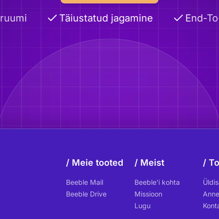
uumi
Täiustatud jagamine
End-To-E
Meie tooted
Meist
To
Beeble Mail
Beeble'i kohta
Üldi
Beeble Drive
Missioon
Anne
Lugu
Kont