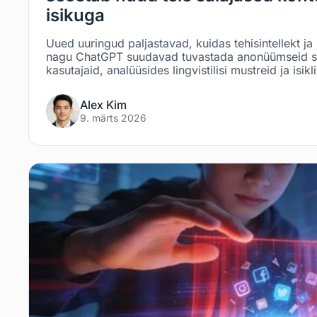
isikuga
Uued uuringud paljastavad, kuidas tehisintellekt j
nagu ChatGPT suudavad tuvastada anonüümseid s
kasutajaid, analüüsides lingvistilisi mustreid ja isikl
Alex Kim
9. märts 2026