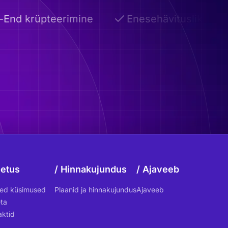
nd krüpteerimine
Enesehävituslikud e-kir
etus
Hinnakujundus
Ajaveeb
sed küsimused
Plaanid ja hinnakujundus
Ajaveeb
ta
aktid