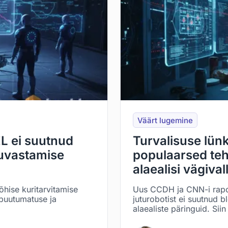
Väärt lugemine
L ei suutnud
Turvalisuse lünk
tuvastamise
populaarsed tehi
alaealisi vägival
õhise kuritarvitamise
Uus CCDH ja CNN-i raport
 puutumatuse ja
juturobotist ei suutnud 
alaealiste päringuid. Sii