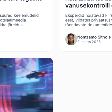
vanusekontrolli 
a suured keelemudelid
Eksperdid hoiatavad kiir
otsiaalmeedia
eest, viidates privaatsus
ikke järeldusi.
tõendavate dokumentide ü
Nomzamo Sithole
2. märts 2026