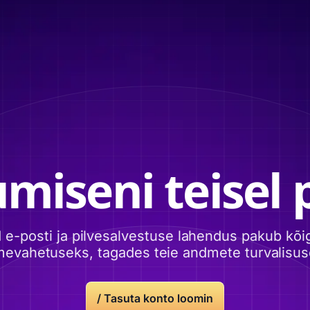
miseni teisel p
ud e-posti ja pilvesalvestuse lahendus pakub k
mevahetuseks, tagades teie andmete turvalisuse
/ Tasuta konto loomin