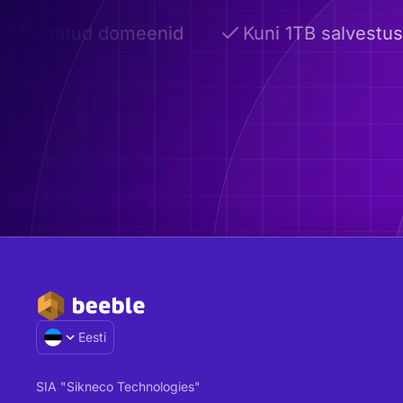
andatud domeenid
Kuni 1TB salvestusr
Eesti
SIA "Sikneco Technologies"