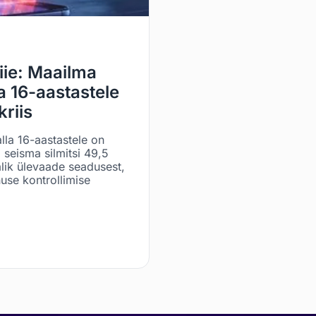
iie: Maailma
a 16-aastastele
kriis
lla 16-aastastele on
seisma silmitsi 49,5
jalik ülevaade seadusest,
nuse kontrollimise