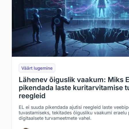
Väärt lugemine
Lähenev õiguslik vaakum: Miks E
pikendada laste kuritarvitamise 
reegleid
EL ei suuda pikendada ajutisi reegleid laste veebip
tuvastamiseks, tekitades õigusliku vaakumi eraelu
digitaalsete turvameetmete vahel.