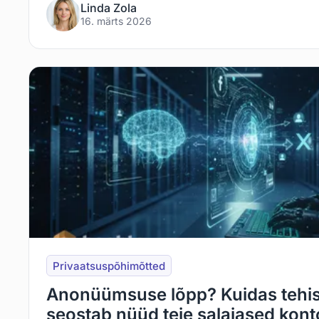
Linda Zola
16. märts 2026
Privaatsuspõhimõtted
Anonüümsuse lõpp? Kuidas tehisi
seostab nüüd teie salajased konto