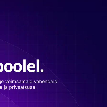
oolel.
õige võimsamaid vahendeid
 ja privaatsuse.