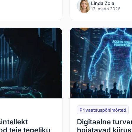
Linda Zola
13. märts 2026
Privaatsuspõhimõtted
ntellekt
Digitaalne turv
d teie tegeliku
hoiatavad kiiru